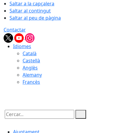
Saltar a la capçalera
Saltar al contingut
Saltar al peu de pàgina
Contactar
Idiomes
Català
Castellà
Anglès
Alemany
Francès
06.08.2026 | 13:38
Cercar:
Ajuntament