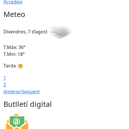
Accedeix
Meteo
Divendres, 7 d’agost
D
T.Màx: 36°
T
T.Min: 18°
T
Tarda
T
1
2
Anterior
Següent
Butlletí digital