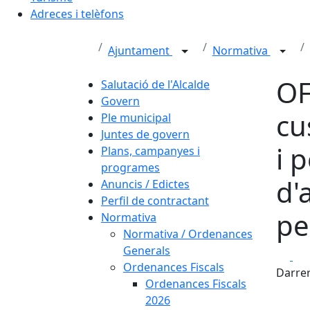
Adreces i telèfons
Ajuntament
Normativa
OF
Salutació de l'Alcalde
Govern
cu
Ple municipal
Juntes de govern
i 
Plans, campanyes i
programes
d'
Anuncis / Edictes
Perfil de contractant
pe
Normativa
Normativa / Ordenances
Generals
Fa
Ordenances Fiscals
Darrer
Ordenances Fiscals
2026