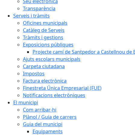
Seu electrònica
Transparència
Serveis i tràmits
Oficines municipals
Catàleg de Serveis
Tràmits i gestions
Exposicions públiques
Projecte camí de Santpedor a Castellnou de 
Ajuts escolars municipals
Carpeta ciutadana
Impostos
Factura electrònica
Finestreta Única Empresarial (FUE)
Notificacions electròniques
El municipi
Com arribar-hi
Plànol / Guia de carrers
Guia del municipi
Equipaments