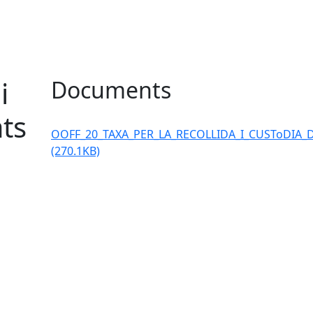
i
Documents
ats
OOFF_20_TAXA_PER_LA_RECOLLIDA_I_CUSToDIA_
a
(270.1KB)