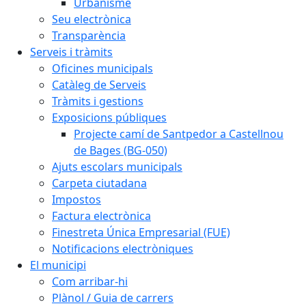
Urbanisme
Seu electrònica
Transparència
Serveis i tràmits
Oficines municipals
Catàleg de Serveis
Tràmits i gestions
Exposicions públiques
Projecte camí de Santpedor a Castellnou
de Bages (BG-050)
Ajuts escolars municipals
Carpeta ciutadana
Impostos
Factura electrònica
Finestreta Única Empresarial (FUE)
Notificacions electròniques
El municipi
Com arribar-hi
Plànol / Guia de carrers