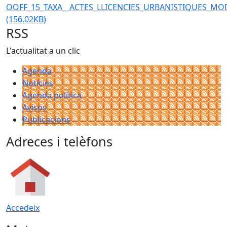
OOFF_15_TAXA__ACTES_LLICENCIES_URBANISTIQUES_MO
(156.02KB)
RSS
L'actualitat a un clic
Agenda
Notícies
Agenda política
Avisos
Publicacions
Adreces i telèfons
Accedeix