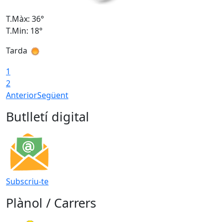
T.Màx: 36°
T
T.Min: 18°
T
Tarda
T
1
2
Anterior
Següent
Butlletí digital
Subscriu-te
Plànol / Carrers