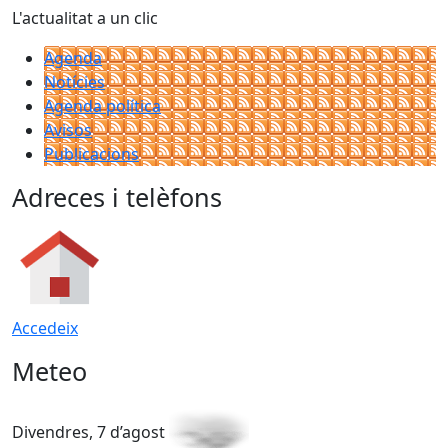
L'actualitat a un clic
Agenda
Notícies
Agenda política
Avisos
Publicacions
Adreces i telèfons
Accedeix
Meteo
Divendres, 7 d’agost
D