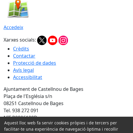
Accedeix
Xarxes socials:
Crèdits
Contactar
Protecció de dades
Avís legal
Accessibilitat
Ajuntament de Castellnou de Bages
Plaça de l'Església s/n
08251 Castellnou de Bages
Tel. 938 272 091
NIF P0806100D
Aquest lloc web fa servir cookies pròpies i de tercers per
Amb la col·laboració de:
facilitar-te una experiència de navegació òptima i recollir