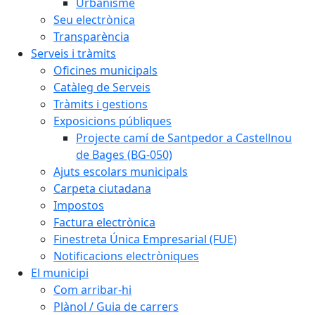
Urbanisme
Seu electrònica
Transparència
Serveis i tràmits
Oficines municipals
Catàleg de Serveis
Tràmits i gestions
Exposicions públiques
Projecte camí de Santpedor a Castellnou
de Bages (BG-050)
Ajuts escolars municipals
Carpeta ciutadana
Impostos
Factura electrònica
Finestreta Única Empresarial (FUE)
Notificacions electròniques
El municipi
Com arribar-hi
Plànol / Guia de carrers