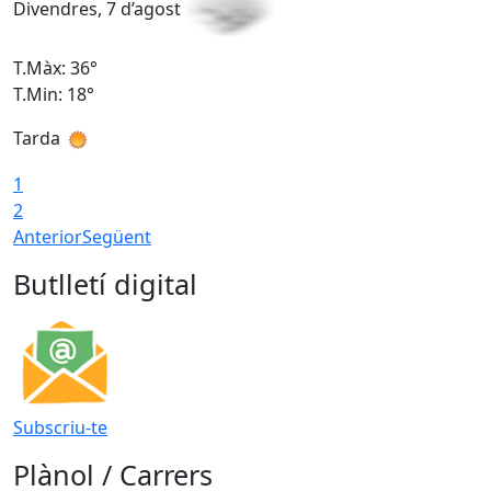
Divendres, 7 d’agost
D
T.Màx: 36°
T
T.Min: 18°
T
Tarda
T
1
2
Anterior
Següent
Butlletí digital
Subscriu-te
Plànol / Carrers