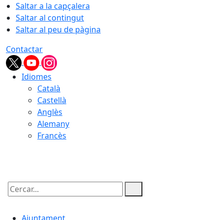
Saltar a la capçalera
Saltar al contingut
Saltar al peu de pàgina
Contactar
Idiomes
Català
Castellà
Anglès
Alemany
Francès
07.08.2026 | 12:20
Cercar:
Ajuntament