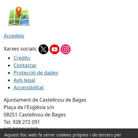
Accedeix
Xarxes socials:
Crèdits
Contactar
Protecció de dades
Avís legal
Accessibilitat
Ajuntament de Castellnou de Bages
Plaça de l'Església s/n
08251 Castellnou de Bages
Tel. 938 272 091
NIF P0806100D
Aquest lloc web fa servir cookies pròpies i de tercers per