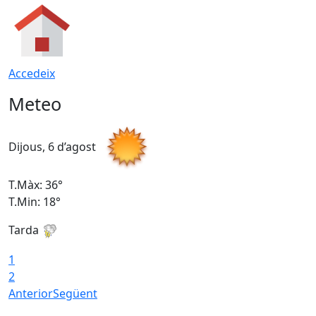
Accedeix
Meteo
Dijous, 6 d’agost
D
T.Màx: 36°
T
T.Min: 18°
T
Tarda
T
1
2
Anterior
Següent