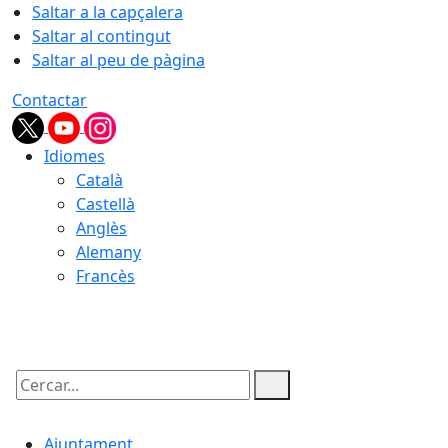
Saltar a la capçalera
Saltar al contingut
Saltar al peu de pàgina
Contactar
Idiomes
Català
Castellà
Anglès
Alemany
Francès
06.08.2026 | 08:46
Cercar:
Ajuntament