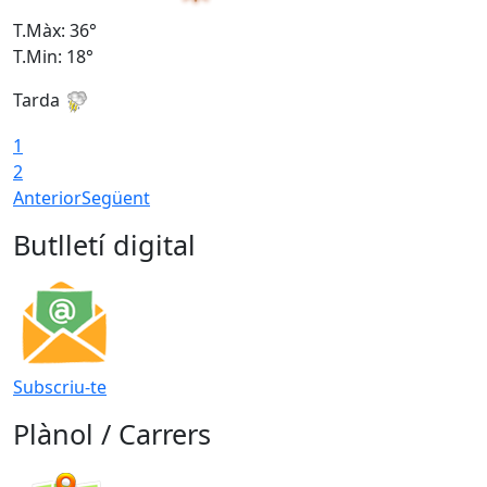
T.Màx: 36°
T
T.Min: 18°
T
Tarda
T
1
2
Anterior
Següent
Butlletí digital
Subscriu-te
Plànol / Carrers