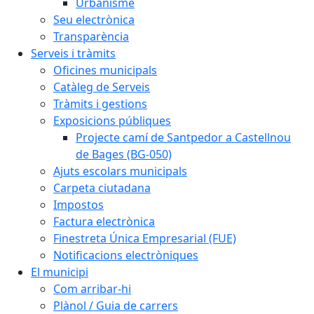
Urbanisme
Seu electrònica
Transparència
Serveis i tràmits
Oficines municipals
Catàleg de Serveis
Tràmits i gestions
Exposicions públiques
Projecte camí de Santpedor a Castellnou
de Bages (BG-050)
Ajuts escolars municipals
Carpeta ciutadana
Impostos
Factura electrònica
Finestreta Única Empresarial (FUE)
Notificacions electròniques
El municipi
Com arribar-hi
Plànol / Guia de carrers