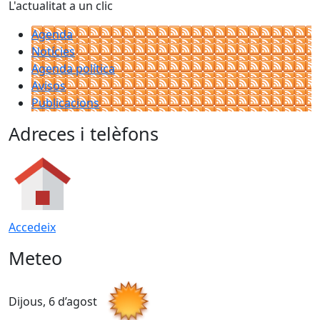
L'actualitat a un clic
Agenda
Notícies
Agenda política
Avisos
Publicacions
Adreces i telèfons
Accedeix
Meteo
Dijous, 6 d’agost
D