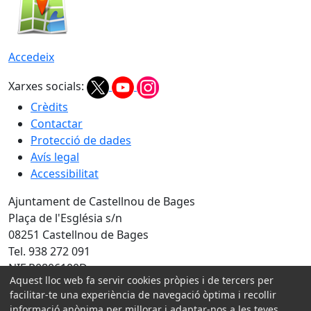
Accedeix
Xarxes socials:
Crèdits
Contactar
Protecció de dades
Avís legal
Accessibilitat
Ajuntament de Castellnou de Bages
Plaça de l'Església s/n
08251 Castellnou de Bages
Tel. 938 272 091
NIF P0806100D
Aquest lloc web fa servir cookies pròpies i de tercers per
Amb la col·laboració de:
facilitar-te una experiència de navegació òptima i recollir
informació anònima per millorar i adaptar-nos a les teves