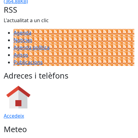
(364.88KB)
RSS
L'actualitat a un clic
Agenda
Notícies
Agenda política
Avisos
Publicacions
Adreces i telèfons
Accedeix
Meteo