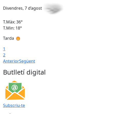
Divendres, 7 d’agost
D
T.Màx: 36°
T
T.Min: 18°
T
Tarda
T
1
2
Anterior
Següent
Butlletí digital
Subscriu-te