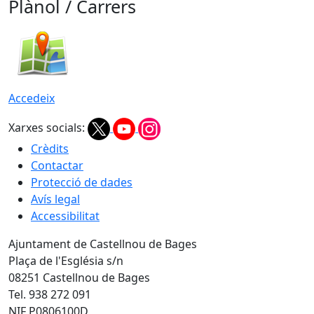
Plànol / Carrers
Accedeix
Xarxes socials:
Crèdits
Contactar
Protecció de dades
Avís legal
Accessibilitat
Ajuntament de Castellnou de Bages
Plaça de l'Església s/n
08251 Castellnou de Bages
Tel. 938 272 091
NIF P0806100D