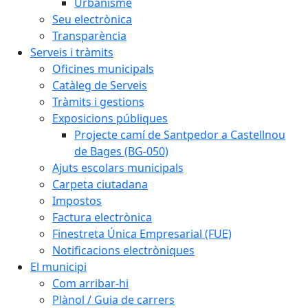
Urbanisme
Seu electrònica
Transparència
Serveis i tràmits
Oficines municipals
Catàleg de Serveis
Tràmits i gestions
Exposicions públiques
Projecte camí de Santpedor a Castellnou
de Bages (BG-050)
Ajuts escolars municipals
Carpeta ciutadana
Impostos
Factura electrònica
Finestreta Única Empresarial (FUE)
Notificacions electròniques
El municipi
Com arribar-hi
Plànol / Guia de carrers