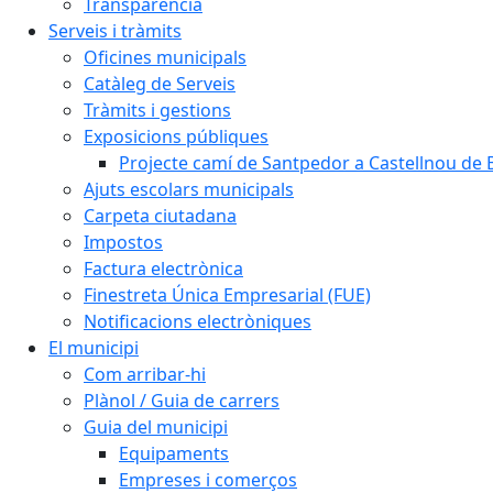
Transparència
Serveis i tràmits
Oficines municipals
Catàleg de Serveis
Tràmits i gestions
Exposicions públiques
Projecte camí de Santpedor a Castellnou de 
Ajuts escolars municipals
Carpeta ciutadana
Impostos
Factura electrònica
Finestreta Única Empresarial (FUE)
Notificacions electròniques
El municipi
Com arribar-hi
Plànol / Guia de carrers
Guia del municipi
Equipaments
Empreses i comerços