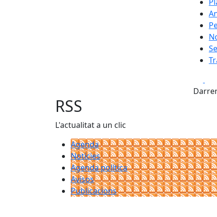
Pl
An
Pe
N
Se
Tr
Fa
Darrer
RSS
L'actualitat a un clic
Agenda
Notícies
Agenda política
Avisos
Publicacions