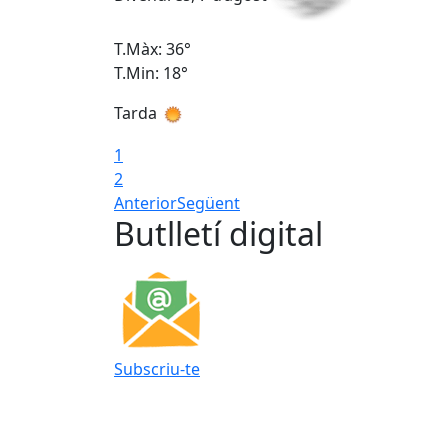
T.Màx: 36°
T.Min: 18°
Tarda
1
2
Anterior
Següent
Butlletí digital
Subscriu-te