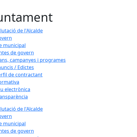
untament
lutació de l'Alcalde
overn
e municipal
ntes de govern
ans, campanyes i programes
uncis / Edictes
rfil de contractant
ormativa
u electrònica
ansparència
lutació de l'Alcalde
overn
e municipal
ntes de govern