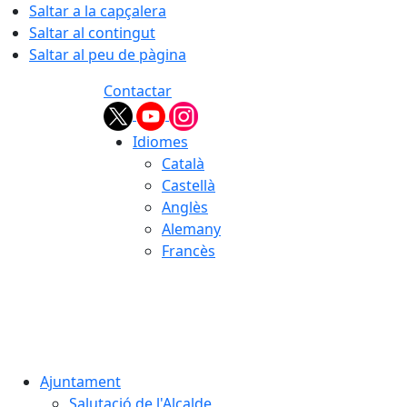
Saltar a la capçalera
Saltar al contingut
Saltar al peu de pàgina
Contactar
Idiomes
Català
Castellà
Anglès
Alemany
Francès
06.08.2026 | 23:55
Ajuntament
Salutació de l'Alcalde