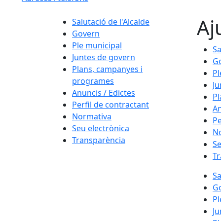
Aj
Salutació de l'Alcalde
Govern
Ple municipal
Sa
Juntes de govern
G
Plans, campanyes i
Pl
programes
Ju
Anuncis / Edictes
Pl
Perfil de contractant
An
Normativa
Pe
Seu electrònica
N
Transparència
Se
Tr
Sa
G
Pl
Ju