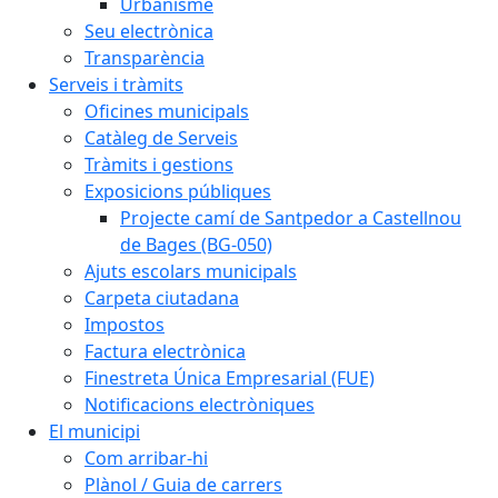
Urbanisme
Seu electrònica
Transparència
Serveis i tràmits
Oficines municipals
Catàleg de Serveis
Tràmits i gestions
Exposicions públiques
Projecte camí de Santpedor a Castellnou
de Bages (BG-050)
Ajuts escolars municipals
Carpeta ciutadana
Impostos
Factura electrònica
Finestreta Única Empresarial (FUE)
Notificacions electròniques
El municipi
Com arribar-hi
Plànol / Guia de carrers