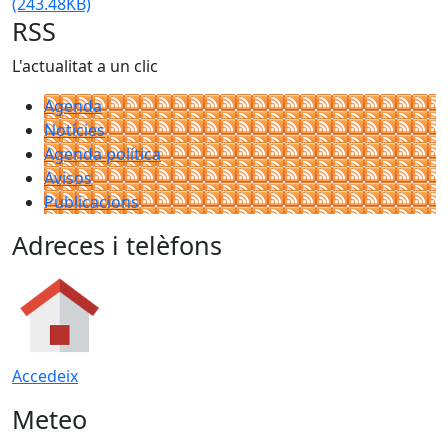
(243.48KB)
RSS
L'actualitat a un clic
Agenda
Notícies
Agenda política
Avisos
Publicacions
Adreces i telèfons
Accedeix
Meteo