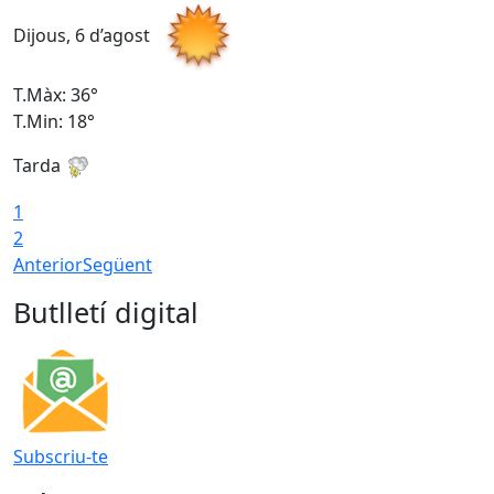
Dijous, 6 d’agost
D
T.Màx: 36°
T
T.Min: 18°
T
Tarda
T
1
2
Anterior
Següent
Butlletí digital
Subscriu-te