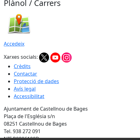
Plànol / Carrers
Accedeix
Xarxes socials:
Crèdits
Contactar
Protecció de dades
Avís legal
Accessibilitat
Ajuntament de Castellnou de Bages
Plaça de l'Església s/n
08251 Castellnou de Bages
Tel. 938 272 091
NIF P0806100D