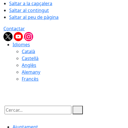
Saltar a la capçalera
Saltar al contingut
Saltar al peu de pàgina
Contactar
Idiomes
Català
Castellà
Anglès
Alemany
Francès
06.08.2026 | 13:33
Cercar:
Ajuntament