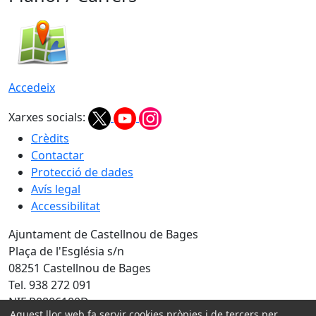
Accedeix
Xarxes socials:
Crèdits
Contactar
Protecció de dades
Avís legal
Accessibilitat
Ajuntament de Castellnou de Bages
Plaça de l'Església s/n
08251 Castellnou de Bages
Tel. 938 272 091
NIF P0806100D
Aquest lloc web fa servir cookies pròpies i de tercers per