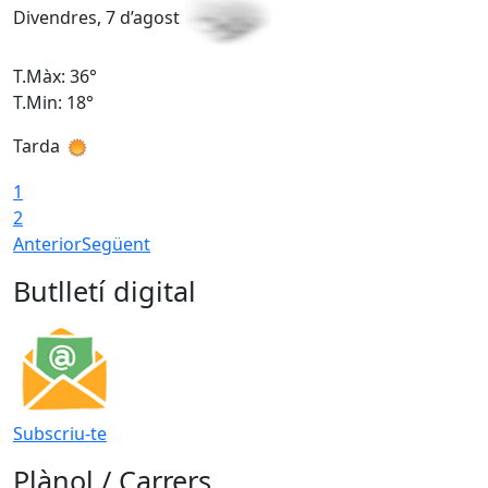
Divendres, 7 d’agost
D
T.Màx: 36°
T
T.Min: 18°
T
Tarda
T
1
2
Anterior
Següent
Butlletí digital
Subscriu-te
Plànol / Carrers