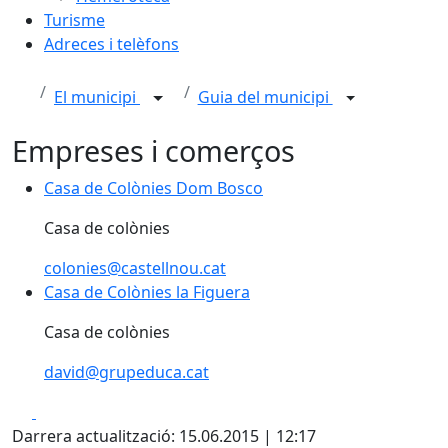
Turisme
Adreces i telèfons
El municipi
Guia del municipi
Empreses i comerços
Casa de Colònies Dom Bosco
Casa de Colònies Dom Bosco
Casa de colònies
colonies@castellnou.cat
Casa de Colònies la Figuera
Casa de Colònies la Figuera
Casa de colònies
david@grupeduca.cat
Facebook
X
Darrera actualització: 15.06.2015 | 12:17