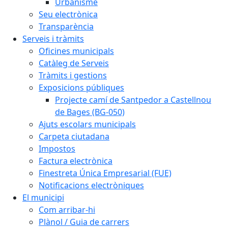
Urbanisme
Seu electrònica
Transparència
Serveis i tràmits
Oficines municipals
Catàleg de Serveis
Tràmits i gestions
Exposicions públiques
Projecte camí de Santpedor a Castellnou
de Bages (BG-050)
Ajuts escolars municipals
Carpeta ciutadana
Impostos
Factura electrònica
Finestreta Única Empresarial (FUE)
Notificacions electròniques
El municipi
Com arribar-hi
Plànol / Guia de carrers