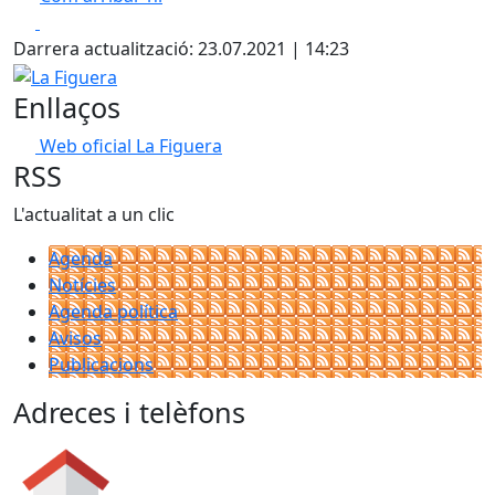
Leaflet
| ©
OpenStreetMap
contributors
Facebook
X
+
Darrera actualització: 23.07.2021 | 14:23
−
La Figuera
Enllaços
Web oficial La Figuera
RSS
L'actualitat a un clic
Agenda
Notícies
Agenda política
Avisos
Publicacions
Adreces i telèfons