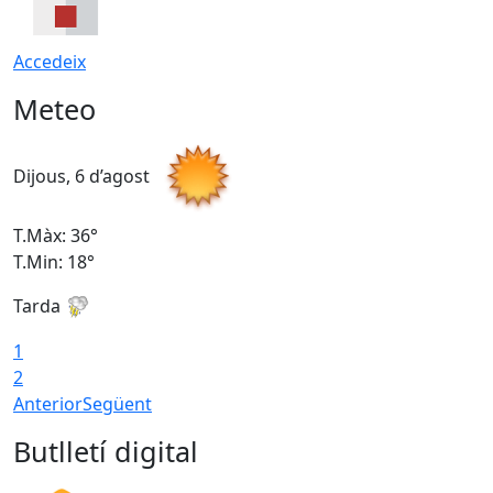
Accedeix
Meteo
Dijous, 6 d’agost
D
T.Màx: 36°
T
T.Min: 18°
T
Tarda
T
1
2
Anterior
Següent
Butlletí digital