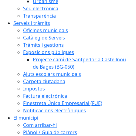
Urbanisme
Seu electrònica
Transparència
Serveis i tràmits
Oficines municipals
Catàleg de Serveis
Tràmits i gestions
Exposicions públiques
Projecte camí de Santpedor a Castellnou
de Bages (BG-050)
Ajuts escolars municipals
Carpeta ciutadana
Impostos
Factura electrònica
Finestreta Única Empresarial (FUE)
Notificacions electròniques
El municipi
Com arribar-hi
Plànol / Guia de carrers