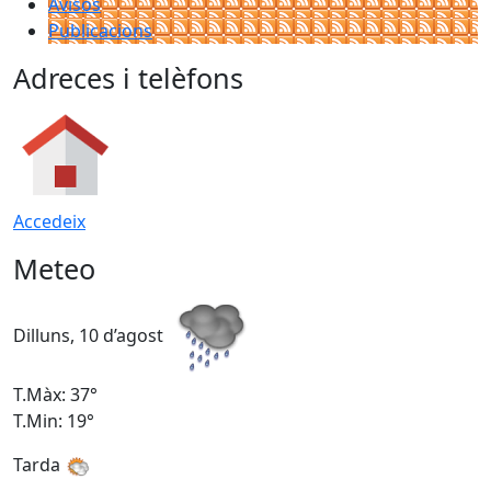
Avisos
Publicacions
Adreces i telèfons
Accedeix
Meteo
Dilluns, 10 d’agost
D
T.Màx: 37°
T
T.Min: 19°
T
Tarda
T