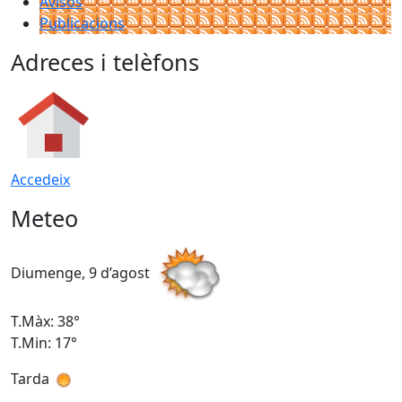
Avisos
Publicacions
Adreces i telèfons
Accedeix
Meteo
Diumenge, 9 d’agost
D
T.Màx: 38°
T
T.Min: 17°
T
Tarda
T