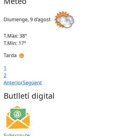
Meteo
Diumenge, 9 d’agost
D
T.Màx: 38°
T
T.Min: 17°
T
Tarda
T
1
2
Anterior
Següent
Butlletí digital
Subscriu-te