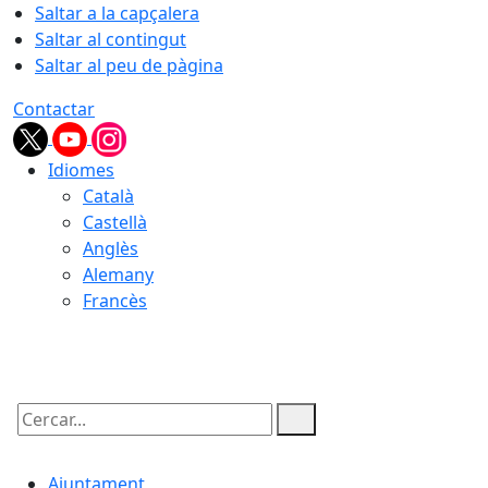
Saltar a la capçalera
Saltar al contingut
Saltar al peu de pàgina
Contactar
Idiomes
Català
Castellà
Anglès
Alemany
Francès
08.08.2026 | 18:34
Cercar:
Ajuntament