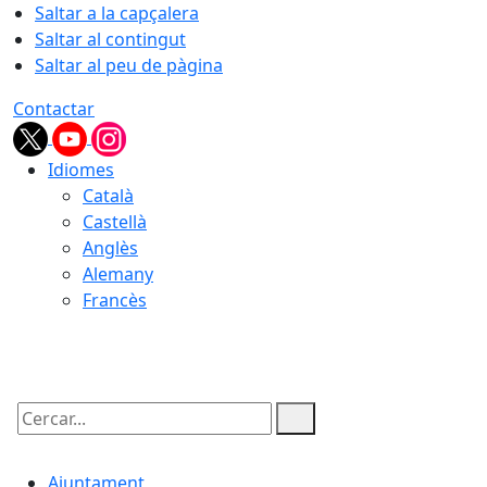
Saltar a la capçalera
Saltar al contingut
Saltar al peu de pàgina
Contactar
Idiomes
Català
Castellà
Anglès
Alemany
Francès
09.08.2026 | 07:34
Cercar:
Ajuntament