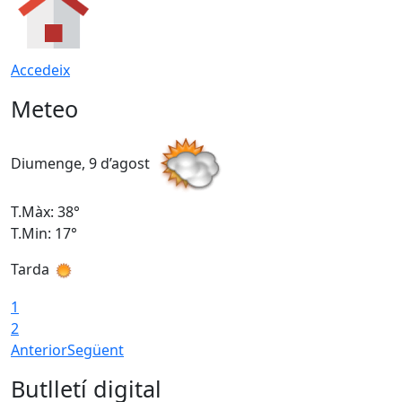
Accedeix
Meteo
Diumenge, 9 d’agost
D
T.Màx: 38°
T
T.Min: 17°
T
Tarda
T
1
2
Anterior
Següent
Butlletí digital