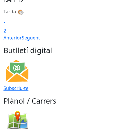
T.Min: 19°
T
Tarda
T
1
2
Anterior
Següent
Butlletí digital
Subscriu-te
Plànol / Carrers