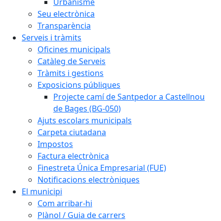
Urbanisme
Seu electrònica
Transparència
Serveis i tràmits
Oficines municipals
Catàleg de Serveis
Tràmits i gestions
Exposicions públiques
Projecte camí de Santpedor a Castellnou
de Bages (BG-050)
Ajuts escolars municipals
Carpeta ciutadana
Impostos
Factura electrònica
Finestreta Única Empresarial (FUE)
Notificacions electròniques
El municipi
Com arribar-hi
Plànol / Guia de carrers