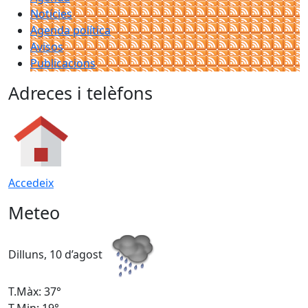
Notícies
Agenda política
Avisos
Publicacions
Adreces i telèfons
Accedeix
Meteo
Dilluns, 10 d’agost
D
T.Màx: 37°
T