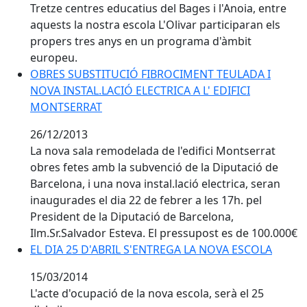
Tretze centres educatius del Bages i l'Anoia, entre
aquests la nostra escola L'Olivar participaran els
propers tres anys en un programa d'àmbit
europeu.
OBRES SUBSTITUCIÓ FIBROCIMENT TEULADA I NOVA I
OBRES SUBSTITUCIÓ FIBROCIMENT TEULADA I
NOVA INSTAL.LACIÓ ELECTRICA A L' EDIFICI
MONTSERRAT
26/12/2013
La nova sala remodelada de l'edifici Montserrat
obres fetes amb la subvenció de la Diputació de
Barcelona, i una nova instal.lació electrica, seran
inaugurades el dia 22 de febrer a les 17h. pel
President de la Diputació de Barcelona,
Ilm.Sr.Salvador Esteva. El pressupost es de 100.000€
EL DIA 25 D'ABRIL S'ENTREGA LA NOVA ESCOLA
EL DIA 25 D'ABRIL S'ENTREGA LA NOVA ESCOLA
15/03/2014
L'acte d'ocupació de la nova escola, serà el 25