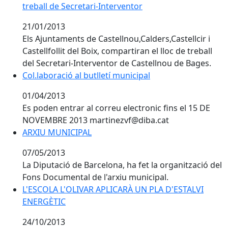
treball de Secretari-Interventor
21/01/2013
Els Ajuntaments de Castellnou,Calders,Castellcir i
Castellfollit del Boix, compartiran el lloc de treball
del Secretari-Interventor de Castellnou de Bages.
Col.laboració al butlletí municipal
01/04/2013
Es poden entrar al correu electronic fins el 15 DE
NOVEMBRE 2013 martinezvf@diba.cat
ARXIU MUNICIPAL
07/05/2013
La Diputació de Barcelona, ha fet la organització del
Fons Documental de l'arxiu municipal.
L'ESCOLA L'OLIVAR APLICARÀ UN PLA D'ESTALVI ENER
L'ESCOLA L'OLIVAR APLICARÀ UN PLA D'ESTALVI
ENERGÈTIC
24/10/2013