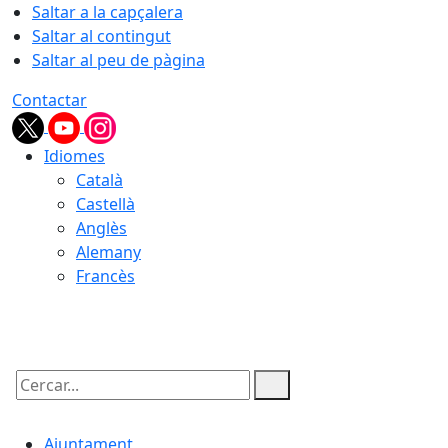
Saltar a la capçalera
Saltar al contingut
Saltar al peu de pàgina
Contactar
Idiomes
Català
Castellà
Anglès
Alemany
Francès
08.08.2026 | 04:30
Cercar:
Ajuntament