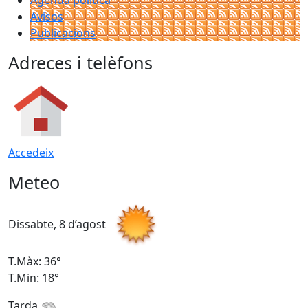
Agenda política
Avisos
Publicacions
Adreces i telèfons
Accedeix
Meteo
Dissabte, 8 d’agost
D
T.Màx: 36°
T
T.Min: 18°
T
Tarda