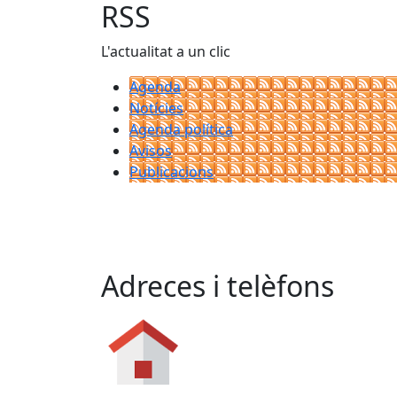
−
RSS
L'actualitat a un clic
Agenda
Notícies
Agenda política
Avisos
Publicacions
Adreces i telèfons