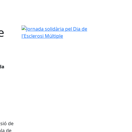
e
Jornada solidària pel Dia de l'Esclerosi Múltiple
da
ssió de
ola de