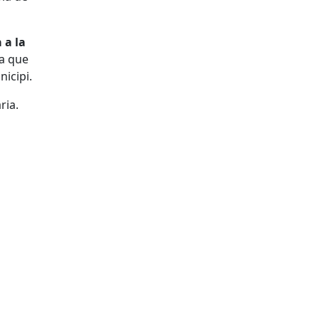
 a la
ia que
nicipi.
ria.
tributors