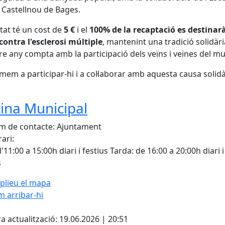
Castellnou de Bages.
vitat té un cost de
5 €
i el
100% de la recaptació es destinarà
 contra l'esclerosi múltiple
, mantenint una tradició solidàr
re any compta amb la participació dels veïns i veïnes del mu
mem a participar-hi i a col·laborar amb aquesta causa solidà
cina Municipal
 de contacte: Ajuntament
ari:
'11:00 a 15:00h diari i festius Tarda: de 16:00 a 20:00h diari i
s
plieu el mapa
 arribar-hi
Leaflet
| ©
OpenStreetMap
con
cebook
X
a actualització: 19.06.2026 | 20:51