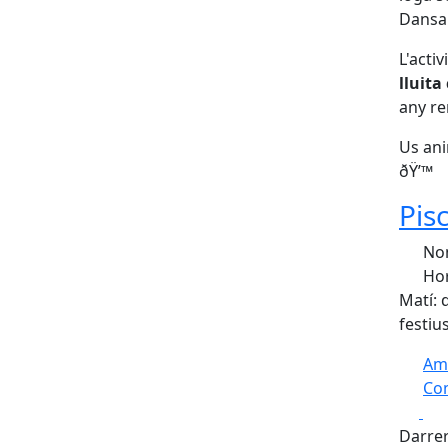
Dansa 
L'acti
lluita
any re
Us ani
ðŸ’™
Pis
Nom
Hor
Matí: d
festiu
Am
Com
Fa
+
Darrer