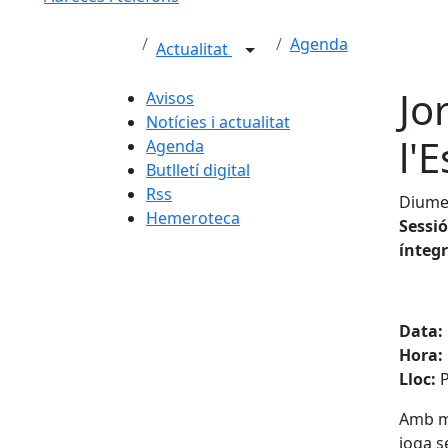
Agenda
Actualitat
Jo
Avisos
Notícies i actualitat
l'
Agenda
Butlletí digital
Rss
Diumen
Hemeroteca
Sessió
íntegr
Data:
Hora:
Lloc:
P
Amb mo
ioga s