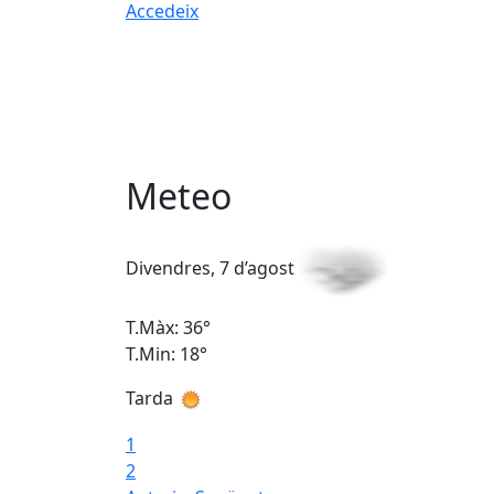
Accedeix
Meteo
Divendres, 7 d’agost
T.Màx: 36°
T.Min: 18°
Tarda
1
2