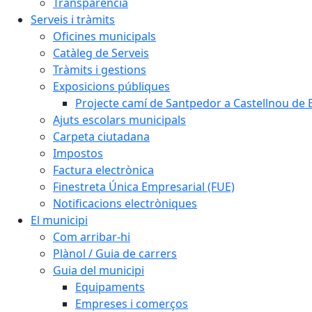
Transparència
Serveis i tràmits
Oficines municipals
Catàleg de Serveis
Tràmits i gestions
Exposicions públiques
Projecte camí de Santpedor a Castellnou de 
Ajuts escolars municipals
Carpeta ciutadana
Impostos
Factura electrònica
Finestreta Única Empresarial (FUE)
Notificacions electròniques
El municipi
Com arribar-hi
Plànol / Guia de carrers
Guia del municipi
Equipaments
Empreses i comerços