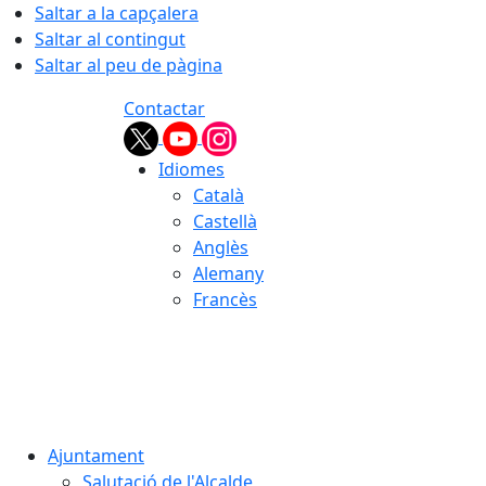
Saltar a la capçalera
Saltar al contingut
Saltar al peu de pàgina
Contactar
Idiomes
Català
Castellà
Anglès
Alemany
Francès
07.08.2026 | 02:44
Ajuntament
Salutació de l'Alcalde