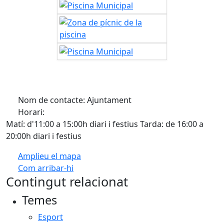
Nom de contacte: Ajuntament
Horari:
Matí: d'11:00 a 15:00h diari i festius Tarda: de 16:00 a
20:00h diari i festius
Amplieu el mapa
Com arribar-hi
Leaflet
| ©
OpenStreetMap
contributors
Contingut relacionat
+
Temes
−
Esport