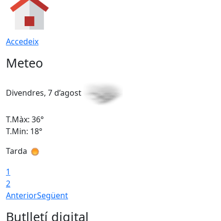
Accedeix
Meteo
Divendres, 7 d’agost
D
T.Màx: 36°
T
T.Min: 18°
T
Tarda
T
1
2
Anterior
Següent
Butlletí digital