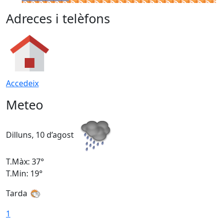
Adreces i telèfons
Accedeix
Meteo
Dilluns, 10 d’agost
D
T.Màx: 37°
T
T.Min: 19°
T
Tarda
T
1