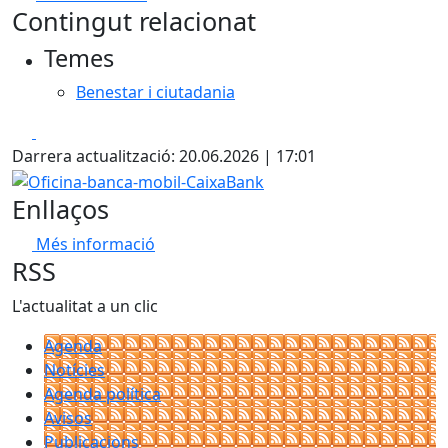
Contingut relacionat
+
Temes
−
Benestar i ciutadania
Facebook
X
Darrera actualització: 20.06.2026 | 17:01
Oficina-banca-mobil-CaixaBank
Enllaços
Més informació
RSS
L'actualitat a un clic
Agenda
Notícies
Agenda política
Avisos
Publicacions