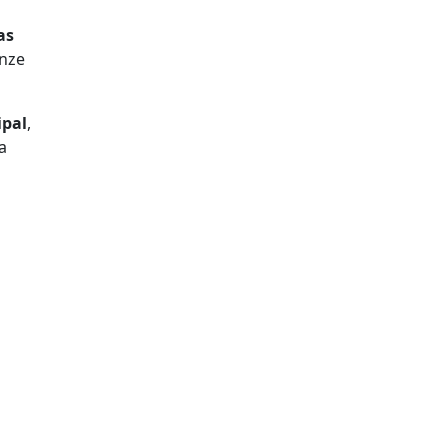
as
inze
pal
,
a