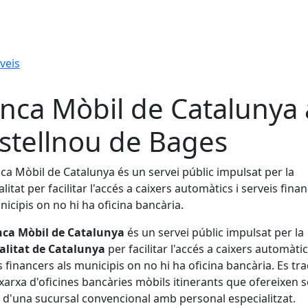
veis
nca Mòbil de Catalunya 
stellnou de Bages
nca
Mòbil
de
Catalunya
és
un
servei
públic
impulsat
per
la
litat
per
facilitar
l'accés
a
caixers
automàtics
i
serveis
finan
nicipis
on
no
hi
ha
oficina
bancària.
nca
Mòbil
de
Catalunya
és
un
servei
públic
impulsat
per
la
alitat
de
Catalunya
per
facilitar
l'accés
a
caixers
automàti
s
financers
als
municipis
on
no
hi
ha
oficina
bancària.
Es
tra
xarxa
d'oficines
bancàries
mòbils
itinerants
que
ofereixen
s
s
d'una
sucursal
convencional
amb
personal
especialitzat.