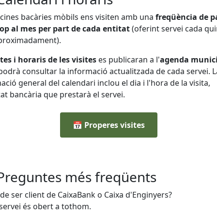
icines bacàries mòbils ens visiten
amb
una
freqüència
de
p
cop
al
mes
per
part
de
cada
entitat
(oferint servei cada qu
aproximadament)
.
tes i
horaris
de
les
visites
es
publicaran
a
l'
agenda
munici
podrà
consultar
la
informació
actualitzada
de
cada
servei.
L
mació
general
del
calendari
inclou
el
dia
i
l'hora
de
la
visita,
tat
bancària
que
prestarà
el
servei.
📅 Properes visites
reguntes més freqüents
de ser client de CaixaBank o Caixa d'Enginyers?
 servei és obert a tothom.