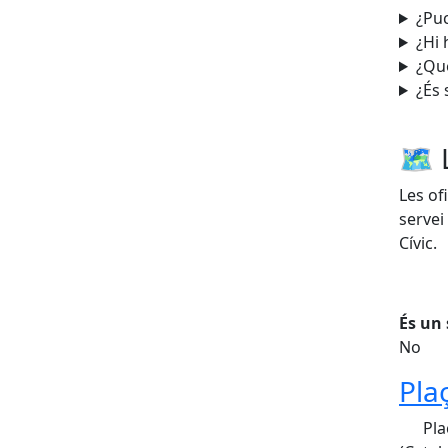
¿Puc
¿Hi 
¿Què
¿És 
🗺 
Les of
servei
Cívic.
És un 
No
Pla
Pla