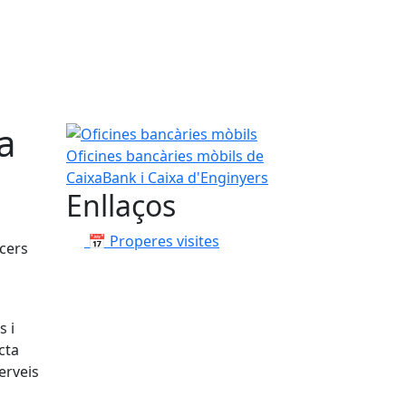
a
Oficines bancàries mòbils
Oficines bancàries mòbils de
CaixaBank i Caixa d'Enginyers
Enllaços
📅 Properes visites
cers
cs
i
cta
erveis