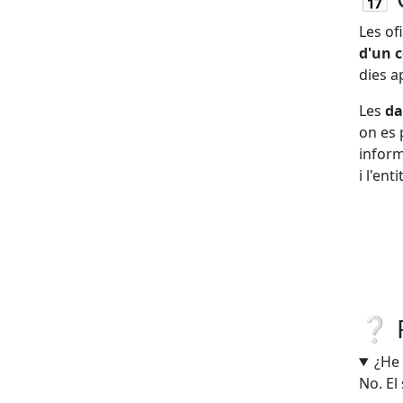
Les of
d'un
dies 
Les
da
on
es
infor
i
l'enti
❔ P
¿He 
No. El