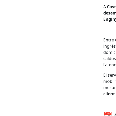
A
Cas
dese
Engin
Entre
ingré
domici
saldo
l'aten
El
ser
mobili
mesu
client
📅 