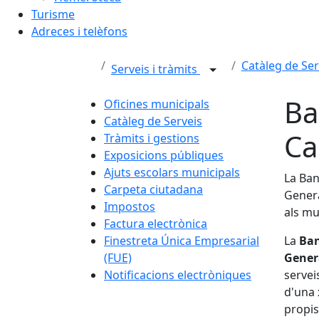
Turisme
Adreces i telèfons
Catàleg de Ser
Serveis i tràmits
Ba
Oficines municipals
Catàleg de Serveis
Ca
Tràmits i gestions
Exposicions públiques
Ajuts escolars municipals
La
Ba
Carpeta ciutadana
Genera
Impostos
als
mu
Factura electrònica
Finestreta Única Empresarial
La
Ba
(FUE)
Gener
Notificacions electròniques
servei
d'una
propi