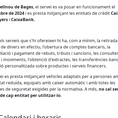
tellnou
de
Bages
,
el
servei
es
va
posar
en
funcionament
el
mbre
de
2024
i
es
presta
mitjançant
les
entitats
de
crèdit
Cai
yers
i
CaixaBank.
els
serveis
que
s'hi
ofereixen
hi
ha,
com
a
mínim,
la
retirad
s
de
diners
en
efectiu,
l'obertura
de
comptes
bancaris,
la
liació
i
pagament
de
rebuts,
tributs
i
sancions,
les
consulte
s
i
moviments,
l'obtenció
d'extractes,
les
transferències
banc
ció
personalitzada
sobre
productes
i
serveis
financers.
vei
es
presta
mitjançant
vehicles
adaptats
per
a
persones
a
tat
reduïda,
equipats
amb
caixer
automàtic
i
amb
totes
les
res
de
seguretat
exigides
per
la
normativa.
A
més,
no
cal
se
de
cap
entitat
per
utilitzar-
lo
.
Calendari i horaris