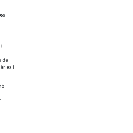
xa
a
i
s
de
àries
i
mb
r