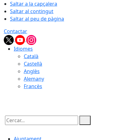
Saltar a la capçalera
Saltar al contingut
Saltar al peu de pàgina
Contactar
Idiomes
Català
Castellà
Anglès
Alemany
Francès
08.08.2026 | 11:32
Cercar:
Ajuntament