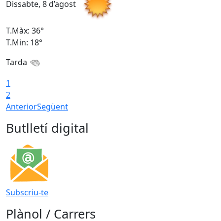
Dissabte, 8 d’agost
D
T.Màx: 36°
T
T.Min: 18°
T
Tarda
1
2
Anterior
Següent
Butlletí digital
Subscriu-te
Plànol / Carrers