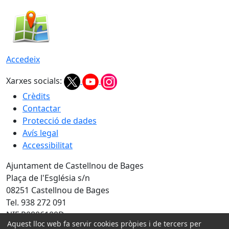
Accedeix
Xarxes socials:
Crèdits
Contactar
Protecció de dades
Avís legal
Accessibilitat
Ajuntament de Castellnou de Bages
Plaça de l'Església s/n
08251 Castellnou de Bages
Tel. 938 272 091
NIF P0806100D
Aquest lloc web fa servir cookies pròpies i de tercers per