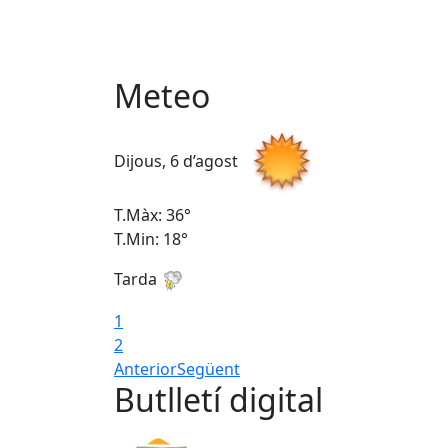
Meteo
Dijous, 6 d’agost
T.Màx: 36°
T.Min: 18°
Tarda
1
2
Anterior
Següent
Butlletí digital