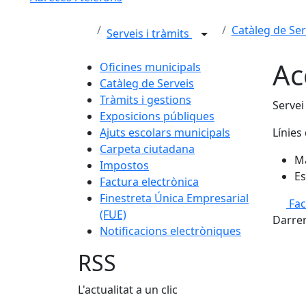
Catàleg de Ser
Serveis i tràmits
Ac
Oficines municipals
Catàleg de Serveis
Tràmits i gestions
Servei
Exposicions públiques
Ajuts escolars municipals
Línies 
Carpeta ciutadana
Ma
Impostos
Es
Factura electrònica
Finestreta Única Empresarial
Fa
(FUE)
Darrer
Notificacions electròniques
RSS
L'actualitat a un clic