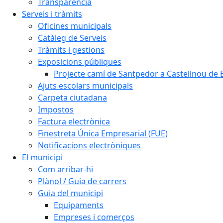
Transparència
Serveis i tràmits
Oficines municipals
Catàleg de Serveis
Tràmits i gestions
Exposicions públiques
Projecte camí de Santpedor a Castellnou de 
Ajuts escolars municipals
Carpeta ciutadana
Impostos
Factura electrònica
Finestreta Única Empresarial (FUE)
Notificacions electròniques
El municipi
Com arribar-hi
Plànol / Guia de carrers
Guia del municipi
Equipaments
Empreses i comerços