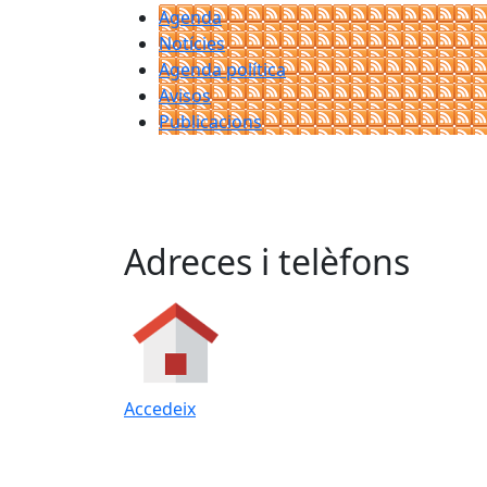
Agenda
Notícies
Agenda política
Avisos
Publicacions
Adreces i telèfons
Accedeix