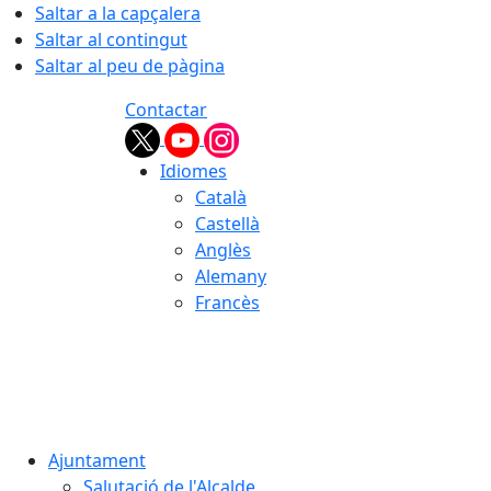
Saltar a la capçalera
Saltar al contingut
Saltar al peu de pàgina
Contactar
Idiomes
Català
Castellà
Anglès
Alemany
Francès
06.08.2026 | 04:21
Ajuntament
Salutació de l'Alcalde