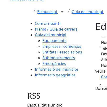
El municipi
Guia del municipi
Ed
Com arribar-hi
Plànol / Guia de carrers
Guia del municipi
. - .
Equipaments
Nom
Empreses i comerços
Tel
Entitats i associacions
Fax:
Submnistraments
Adr
Emergències
Hor
Informació del municipi
veure 
Informació geogràfica
Com
Fa
+
Darrer
−
RSS
L'actualitat a un clic