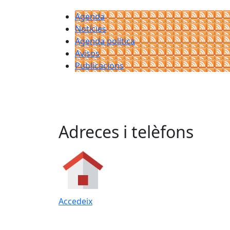
Agenda
Notícies
Agenda política
Avisos
Publicacions
Adreces i telèfons
Accedeix