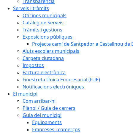
Transparència
Serveis i tràmits
Oficines municipals
Catàleg de Serveis
Tràmits i gestions
Exposicions públiques
Projecte camí de Santpedor a Castellnou de 
Ajuts escolars municipals
Carpeta ciutadana
Impostos
Factura electrònica
Finestreta Única Empresarial (FUE)
Notificacions electròniques
El municipi
Com arribar-hi
Plànol / Guia de carrers
Guia del municipi
Equipaments
Empreses i comerços