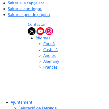
Saltar a la capçalera
Saltar al contingut
Saltar al peu de pàgina
Contactar
Idiomes
Català
Castellà
Anglès
Alemany
Francès
07.08.2026 | 11:16
Ajuntament
Salutació de l'Alcalde