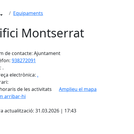
Equipaments
ifici Montserrat
 de contacte: Ajuntament
èfon:
938272091
 .
eça electrònica:
.
ari:
horaris de les activitats
Amplieu el mapa
 arribar-hi
Leaflet
| ©
OpenStreetMap
con
cebook
X
a actualització: 31.03.2026 | 17:43