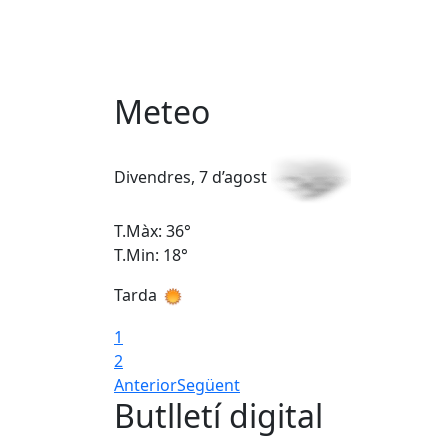
Meteo
Divendres, 7 d’agost
T.Màx: 36°
T.Min: 18°
Tarda
1
2
Anterior
Següent
Butlletí digital