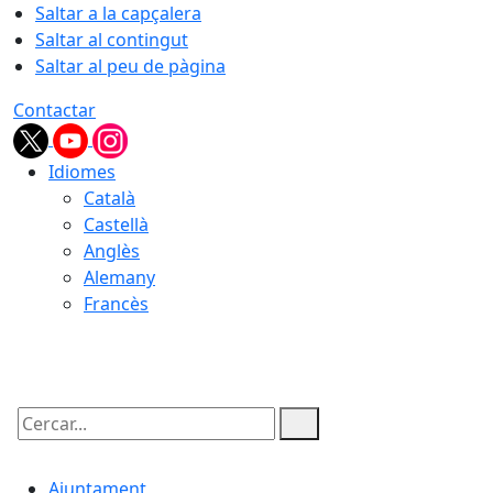
Saltar a la capçalera
Saltar al contingut
Saltar al peu de pàgina
Contactar
Idiomes
Català
Castellà
Anglès
Alemany
Francès
06.08.2026 | 04:18
Cercar:
Ajuntament