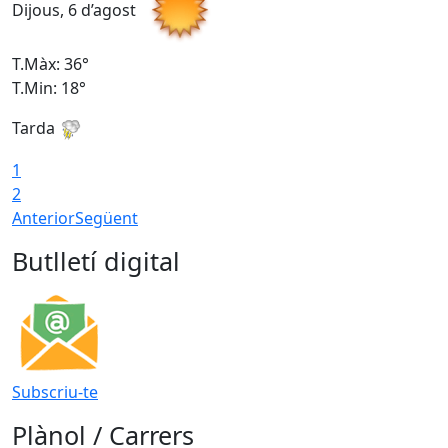
Dijous, 6 d’agost
D
T.Màx: 36°
T
T.Min: 18°
T
Tarda
T
1
2
Anterior
Següent
Butlletí digital
Subscriu-te
Plànol / Carrers