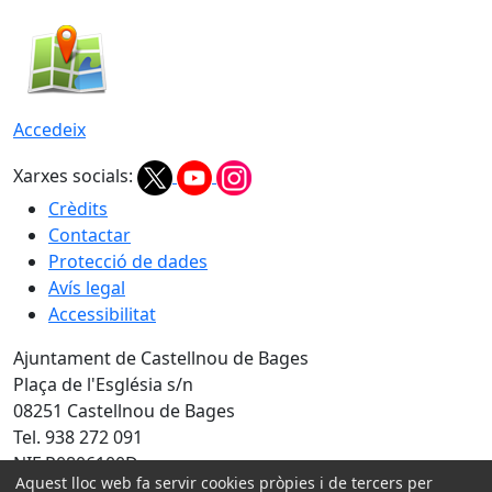
Accedeix
Xarxes socials:
Crèdits
Contactar
Protecció de dades
Avís legal
Accessibilitat
Ajuntament de Castellnou de Bages
Plaça de l'Església s/n
08251 Castellnou de Bages
Tel. 938 272 091
NIF P0806100D
Aquest lloc web fa servir cookies pròpies i de tercers per