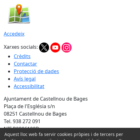
Accedeix
Xarxes socials:
Crèdits
Contactar
Protecció de dades
Avís legal
Accessibilitat
Ajuntament de Castellnou de Bages
Plaça de l'Església s/n
08251 Castellnou de Bages
Tel. 938 272 091
NIF P0806100D
Aquest lloc web fa servir cookies pròpies i de tercers per