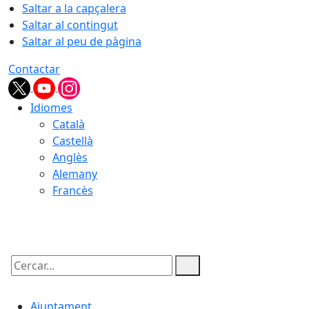
Saltar a la capçalera
Saltar al contingut
Saltar al peu de pàgina
Contactar
Idiomes
Català
Castellà
Anglès
Alemany
Francès
08.08.2026 | 20:04
Cercar:
Ajuntament