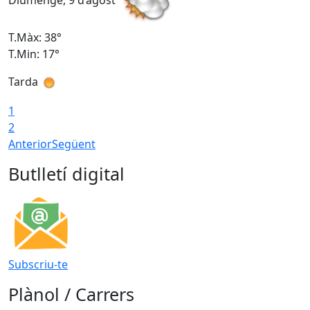
Diumenge, 9 d’agost
D
T.Màx: 38°
T
T.Min: 17°
T
Tarda
T
1
2
Anterior
Següent
Butlletí digital
Subscriu-te
Plànol / Carrers