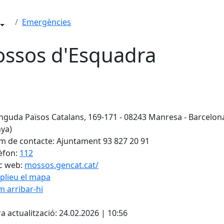
Emergències
ssos d'Esquadra
nguda Països Catalans, 169-171 - 08243 Manresa - Barcelon
ya)
 de contacte: Ajuntament 93 827 20 91
èfon:
112
c web:
mossos.gencat.cat/
plieu el mapa
 arribar-hi
Leaflet
| ©
OpenStreetMap
con
cebook
X
a actualització: 24.02.2026 | 10:56