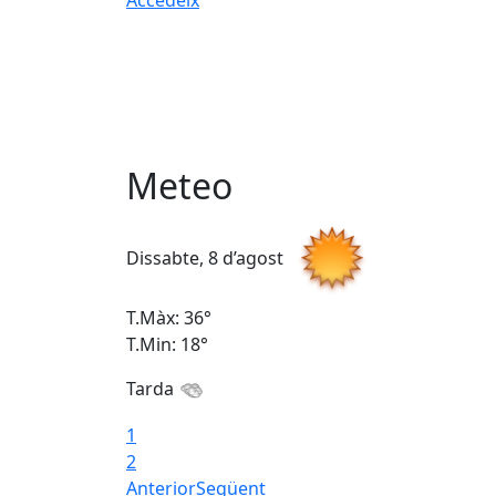
Meteo
Dissabte, 8 d’agost
T.Màx: 36°
T.Min: 18°
Tarda
1
2
Anterior
Següent