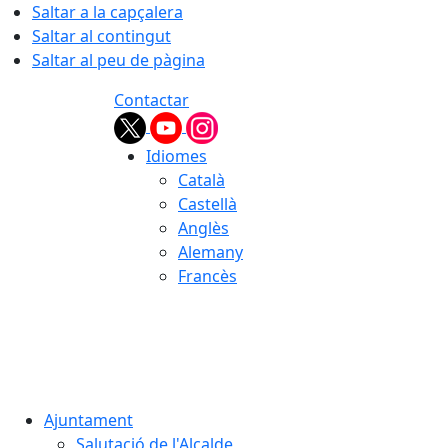
Saltar a la capçalera
Saltar al contingut
Saltar al peu de pàgina
Contactar
Idiomes
Català
Castellà
Anglès
Alemany
Francès
08.08.2026 | 11:31
Ajuntament
Salutació de l'Alcalde