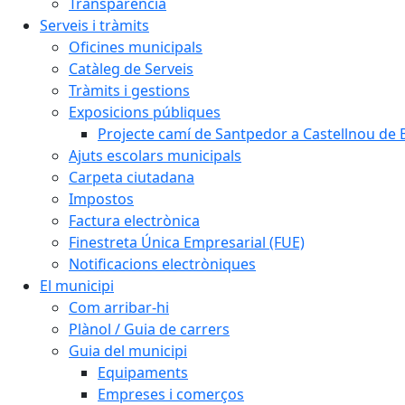
Transparència
Serveis i tràmits
Oficines municipals
Catàleg de Serveis
Tràmits i gestions
Exposicions públiques
Projecte camí de Santpedor a Castellnou de 
Ajuts escolars municipals
Carpeta ciutadana
Impostos
Factura electrònica
Finestreta Única Empresarial (FUE)
Notificacions electròniques
El municipi
Com arribar-hi
Plànol / Guia de carrers
Guia del municipi
Equipaments
Empreses i comerços