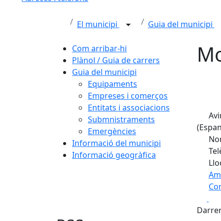
El municipi
Guia del municipi
Mo
Com arribar-hi
Plànol / Guia de carrers
Guia del municipi
Equipaments
Empreses i comerços
Entitats i associacions
Avi
Submnistraments
(Espan
Emergències
Nom
Informació del municipi
Tel
Informació geogràfica
Llo
Am
Com
Fa
+
Darrer
−