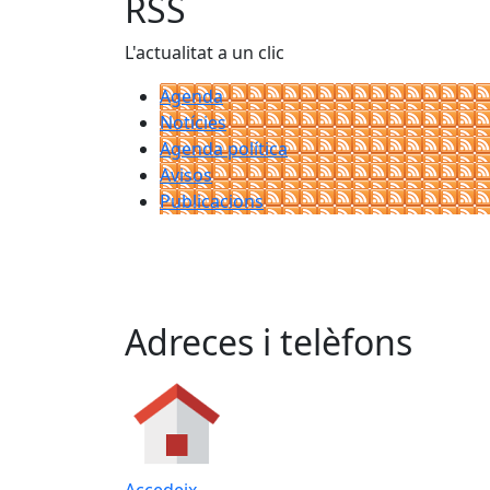
RSS
L'actualitat a un clic
Agenda
Notícies
Agenda política
Avisos
Publicacions
Adreces i telèfons
Accedeix