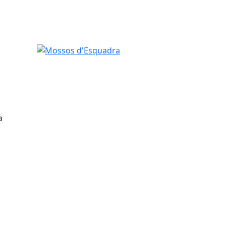
Mossos d'Esquadra
a
tributors