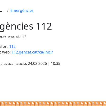
Emergències
gències 112
èfon:
112
c web:
112.gencat.cat/ca/inici/
cebook
X
a actualització: 24.02.2026 | 10:35