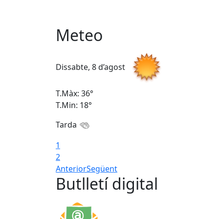
Meteo
Dissabte, 8 d’agost
T.Màx: 36°
T.Min: 18°
Tarda
1
2
Anterior
Següent
Butlletí digital