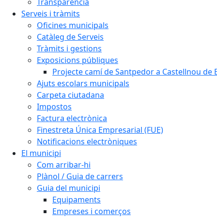
Transparència
Serveis i tràmits
Oficines municipals
Catàleg de Serveis
Tràmits i gestions
Exposicions públiques
Projecte camí de Santpedor a Castellnou de 
Ajuts escolars municipals
Carpeta ciutadana
Impostos
Factura electrònica
Finestreta Única Empresarial (FUE)
Notificacions electròniques
El municipi
Com arribar-hi
Plànol / Guia de carrers
Guia del municipi
Equipaments
Empreses i comerços