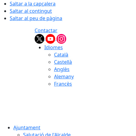
Saltar a la capçalera
Saltar al contingut
Saltar al peu de pàgina
Contactar
Idiomes
Català
Castellà
Anglès
Alemany
Francès
08.08.2026 | 06:08
Ajuntament
Salutació de l'Alcalde