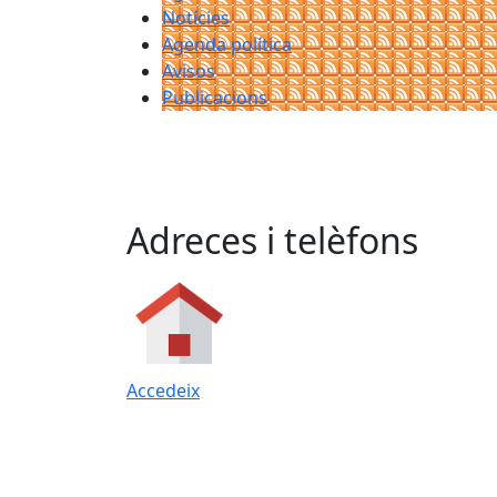
Notícies
Agenda política
Avisos
Publicacions
Adreces i telèfons
Accedeix