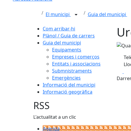
El municipi
Guia del municipi
Ur
Com arribar-hi
Plànol / Guia de carrers
Guia del municipi
Equipaments
Empreses i comerços
Tel
Entitats i associacions
Llo
Submnistraments
Fa
Emergències
Darrer
Informació del municipi
Informació geogràfica
RSS
L'actualitat a un clic
Agenda