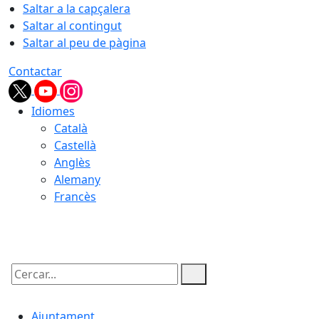
Saltar a la capçalera
Saltar al contingut
Saltar al peu de pàgina
Contactar
Idiomes
Català
Castellà
Anglès
Alemany
Francès
07.08.2026 | 07:12
Cercar:
Ajuntament