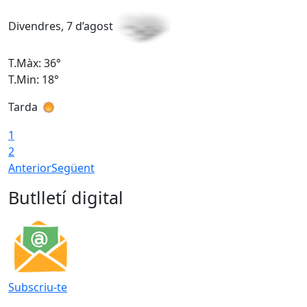
Divendres, 7 d’agost
D
T.Màx: 36°
T
T.Min: 18°
T
Tarda
T
1
2
Anterior
Següent
Butlletí digital
Subscriu-te