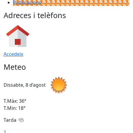
Publicacions
Adreces i telèfons
Accedeix
Meteo
Dissabte, 8 d’agost
D
T.Màx: 36°
T
T.Min: 18°
T
Tarda
1