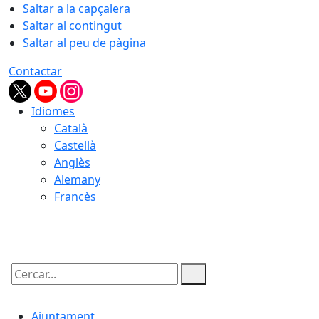
Saltar a la capçalera
Saltar al contingut
Saltar al peu de pàgina
Contactar
Idiomes
Català
Castellà
Anglès
Alemany
Francès
07.08.2026 | 22:42
Cercar:
Ajuntament