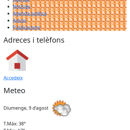
Notícies
Agenda política
Avisos
Publicacions
Adreces i telèfons
Accedeix
Meteo
Diumenge, 9 d’agost
D
T.Màx: 38°
T