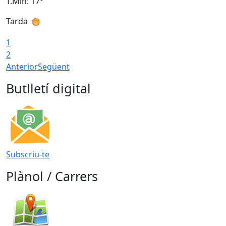
T.Min: 17°
T
Tarda
T
1
2
Anterior
Següent
Butlletí digital
Subscriu-te
Plànol / Carrers