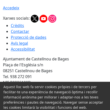
Accedeix
Xarxes socials:
Crèdits
Contactar
Protecció de dades
Avís legal
Accessibilitat
Ajuntament de Castellnou de Bages
Plaça de l'Església s/n
08251 Castellnou de Bages
Tel. 938 272 091
NIF P0806100D
Aquest lloc web fa servir cookies pròpies i de tercers per
Amb la col·laboració de:
facilitar-te una experiència de navegació òptima i recollir
informació anònima per millorar i adaptar-nos a les teves
preferències i pautes de navegació. Navegar sense acceptar
les cookies limitarà la visibilitat i funcions del web.