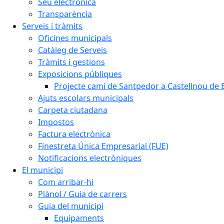
Seu electrònica
Transparència
Serveis i tràmits
Oficines municipals
Catàleg de Serveis
Tràmits i gestions
Exposicions públiques
Projecte camí de Santpedor a Castellnou de 
Ajuts escolars municipals
Carpeta ciutadana
Impostos
Factura electrònica
Finestreta Única Empresarial (FUE)
Notificacions electròniques
El municipi
Com arribar-hi
Plànol / Guia de carrers
Guia del municipi
Equipaments