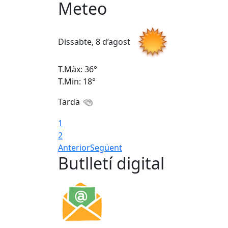
Meteo
Dissabte, 8 d’agost
T.Màx: 36°
T.Min: 18°
Tarda
1
2
Anterior
Següent
Butlletí digital