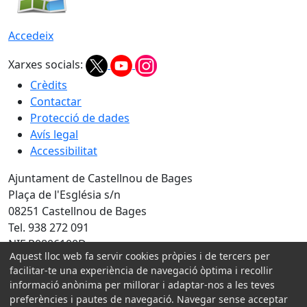
Accedeix
Xarxes socials:
Crèdits
Contactar
Protecció de dades
Avís legal
Accessibilitat
Ajuntament de Castellnou de Bages
Plaça de l'Església s/n
08251 Castellnou de Bages
Tel. 938 272 091
NIF P0806100D
Aquest lloc web fa servir cookies pròpies i de tercers per
Amb la col·laboració de:
facilitar-te una experiència de navegació òptima i recollir
informació anònima per millorar i adaptar-nos a les teves
preferències i pautes de navegació. Navegar sense acceptar