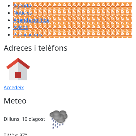
Agenda
Notícies
Agenda política
Avisos
Publicacions
Adreces i telèfons
Accedeix
Meteo
Dilluns, 10 d’agost
D
T.Màx: 37°
T