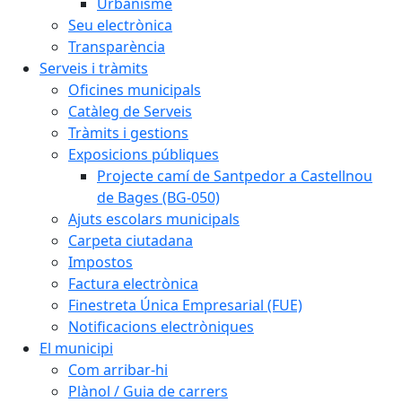
Urbanisme
Seu electrònica
Transparència
Serveis i tràmits
Oficines municipals
Catàleg de Serveis
Tràmits i gestions
Exposicions públiques
Projecte camí de Santpedor a Castellnou
de Bages (BG-050)
Ajuts escolars municipals
Carpeta ciutadana
Impostos
Factura electrònica
Finestreta Única Empresarial (FUE)
Notificacions electròniques
El municipi
Com arribar-hi
Plànol / Guia de carrers