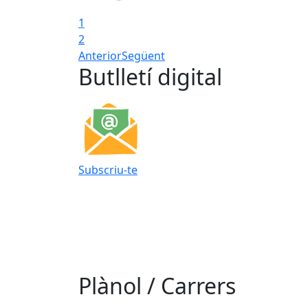
1
2
Anterior
Següent
Butlletí digital
Subscriu-te
Plànol / Carrers