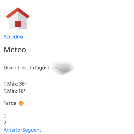
Accedeix
Meteo
Divendres, 7 d’agost
D
T.Màx: 36°
T
T.Min: 18°
T
Tarda
T
1
2
Anterior
Següent