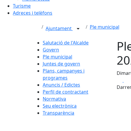
Turisme
Adreces i telèfons
Ple municipal
Ajuntament
Pl
Salutació de l'Alcalde
Govern
20
Ple municipal
Juntes de govern
Plans, campanyes i
Dimart
programes
Fa
Anuncis / Edictes
Darrer
Perfil de contractant
Normativa
Seu electrònica
Transparència