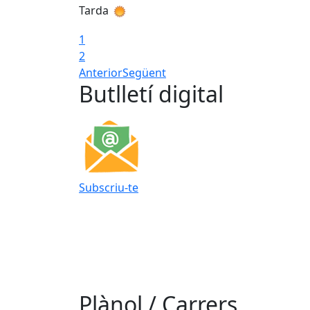
Tarda
1
2
Anterior
Següent
Butlletí digital
Subscriu-te
Plànol / Carrers