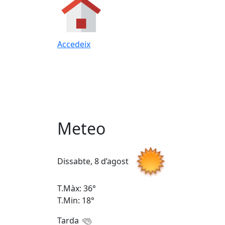
Accedeix
Meteo
Dissabte, 8 d’agost
T.Màx: 36°
T.Min: 18°
Tarda