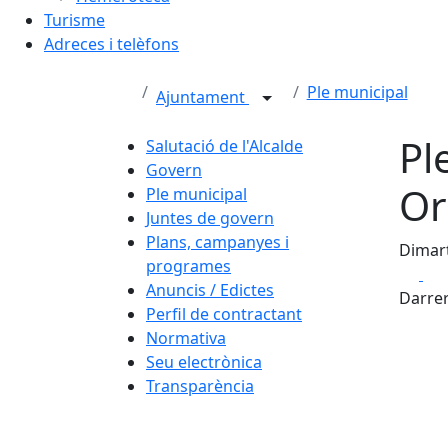
Turisme
Adreces i telèfons
Ple municipal
Ajuntament
Pl
Salutació de l'Alcalde
Govern
Or
Ple municipal
Juntes de govern
Plans, campanyes i
Dimart
programes
Fa
Anuncis / Edictes
Darrer
Perfil de contractant
Normativa
Seu electrònica
Transparència