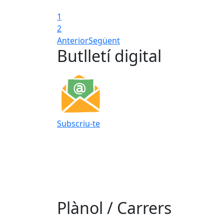
1
2
Anterior
Següent
Butlletí digital
Subscriu-te
Plànol / Carrers