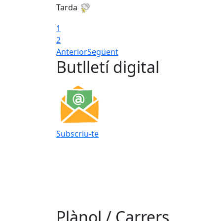
Tarda
1
2
Anterior
Següent
Butlletí digital
Subscriu-te
Plànol / Carrers