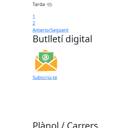
Tarda
1
2
Anterior
Següent
Butlletí digital
Subscriu-te
Plànol / Carrers