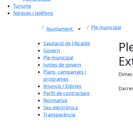
Turisme
Adreces i telèfons
Ple municipal
Ajuntament
Pl
Salutació de l'Alcalde
Govern
Ex
Ple municipal
Juntes de govern
Plans, campanyes i
Dimecr
programes
Fa
Anuncis / Edictes
Darrer
Perfil de contractant
Normativa
Seu electrònica
Transparència