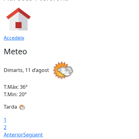
Accedeix
Meteo
Dimarts, 11 d’agost
D
T.Màx: 36°
T
T.Min: 20°
T
Tarda
T
1
2
Anterior
Següent