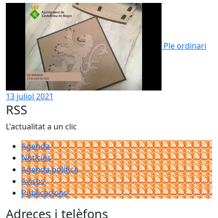
Ple ordinari
13 juliol 2021
RSS
L'actualitat a un clic
Agenda
Notícies
Agenda política
Avisos
Publicacions
Adreces i telèfons