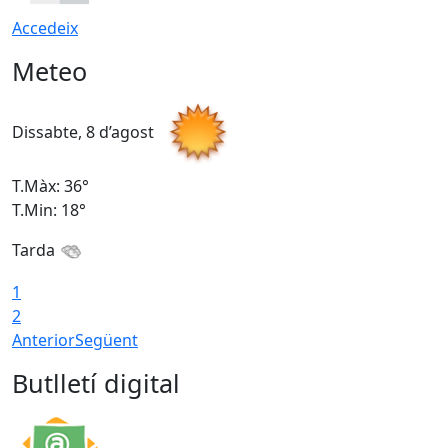
Accedeix
Meteo
Dissabte, 8 d’agost
D
T.Màx: 36°
T
T.Min: 18°
T
Tarda
1
2
Anterior
Següent
Butlletí digital