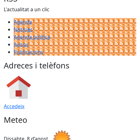
L'actualitat a un clic
Agenda
Notícies
Agenda política
Avisos
Publicacions
Adreces i telèfons
Accedeix
Meteo
Dissabte, 8 d’agost
D