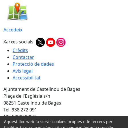
Accedeix
Xarxes socials:
Crèdits
Contactar
Protecció de dades
Avís legal
Accessibilitat
Ajuntament de Castellnou de Bages
Plaça de l'Església s/n
08251 Castellnou de Bages
Tel. 938 272 091
NIF P0806100D
Aquest lloc web fa servir cookies pròpies i de tercers per
Amb la col·laboració de:
facilitar-te una experiència de navegació òptima i recollir