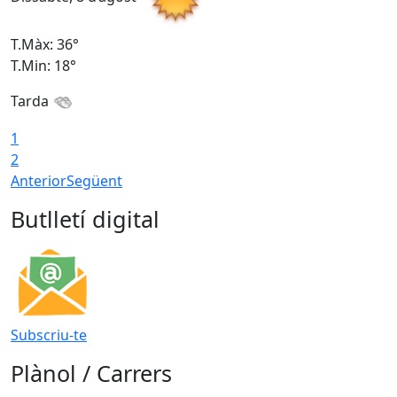
T.Màx: 36°
T
T.Min: 18°
T
Tarda
1
2
Anterior
Següent
Butlletí digital
Subscriu-te
Plànol / Carrers