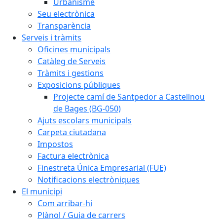
Urbanisme
Seu electrònica
Transparència
Serveis i tràmits
Oficines municipals
Catàleg de Serveis
Tràmits i gestions
Exposicions públiques
Projecte camí de Santpedor a Castellnou
de Bages (BG-050)
Ajuts escolars municipals
Carpeta ciutadana
Impostos
Factura electrònica
Finestreta Única Empresarial (FUE)
Notificacions electròniques
El municipi
Com arribar-hi
Plànol / Guia de carrers