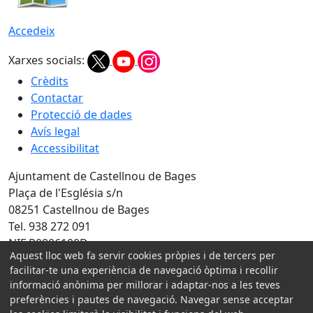
Accedeix
Xarxes socials:
Crèdits
Contactar
Protecció de dades
Avís legal
Accessibilitat
Ajuntament de Castellnou de Bages
Plaça de l'Església s/n
08251 Castellnou de Bages
Tel. 938 272 091
NIF P0806100D
Aquest lloc web fa servir cookies pròpies i de tercers per
Amb la col·laboració de:
facilitar-te una experiència de navegació òptima i recollir
informació anònima per millorar i adaptar-nos a les teves
preferències i pautes de navegació. Navegar sense acceptar