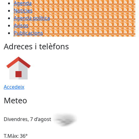
Agenda
Notícies
Agenda política
Avisos
Publicacions
Adreces i telèfons
Accedeix
Meteo
Divendres, 7 d’agost
D
T.Màx: 36°
T