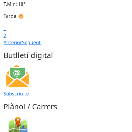
T.Min: 18°
T
Tarda
T
1
2
Anterior
Següent
Butlletí digital
Subscriu-te
Plànol / Carrers