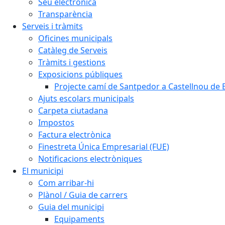
Seu electrònica
Transparència
Serveis i tràmits
Oficines municipals
Catàleg de Serveis
Tràmits i gestions
Exposicions públiques
Projecte camí de Santpedor a Castellnou de 
Ajuts escolars municipals
Carpeta ciutadana
Impostos
Factura electrònica
Finestreta Única Empresarial (FUE)
Notificacions electròniques
El municipi
Com arribar-hi
Plànol / Guia de carrers
Guia del municipi
Equipaments