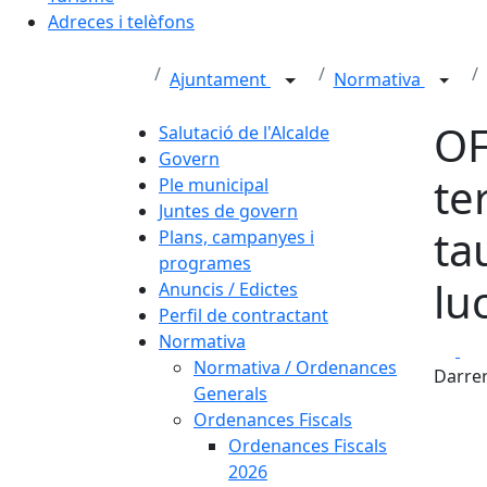
Adreces i telèfons
Ajuntament
Normativa
OF
Salutació de l'Alcalde
Govern
te
Ple municipal
Juntes de govern
ta
Plans, campanyes i
programes
lu
Anuncis / Edictes
Perfil de contractant
Normativa
Fa
Normativa / Ordenances
Darrer
Generals
Ordenances Fiscals
Ordenances Fiscals
2026