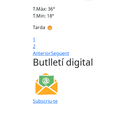
T.Màx: 36°
T.Min: 18°
Tarda
1
2
Anterior
Següent
Butlletí digital
Subscriu-te