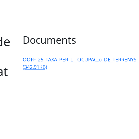
de
Documents
OOFF_25_TAXA_PER_L__OCUPACIo_DE_TERRENYS_
at
(342.91KB)