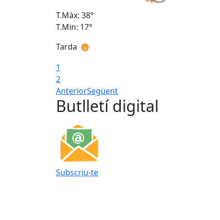
T.Màx: 38°
T.Min: 17°
Tarda
1
2
Anterior
Següent
Butlletí digital
Subscriu-te