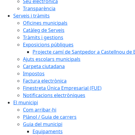
Seu electrònica
Transparència
Serveis i tràmits
Oficines municipals
Catàleg de Serveis
Tràmits i gestions
Exposicions públiques
Projecte camí de Santpedor a Castellnou de 
Ajuts escolars municipals
Carpeta ciutadana
Impostos
Factura electrònica
Finestreta Única Empresarial (FUE)
Notificacions electròniques
El municipi
Com arribar-hi
Plànol / Guia de carrers
Guia del municipi
Equipaments