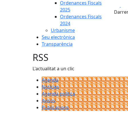
Ordenances Fiscals
Fa
2025
Darrer
Ordenances Fiscals
2024
Urbanisme
Seu electrònica
Transparència
RSS
L'actualitat a un clic
Agenda
Notícies
Agenda política
Avisos
Publicacions