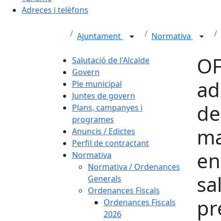
Adreces i telèfons
Ajuntament
Normativa
OF
Salutació de l'Alcalde
Govern
ad
Ple municipal
Juntes de govern
de
Plans, campanyes i
programes
ma
Anuncis / Edictes
Perfil de contractant
en
Normativa
Normativa / Ordenances
sa
Generals
Ordenances Fiscals
pr
Ordenances Fiscals
2026