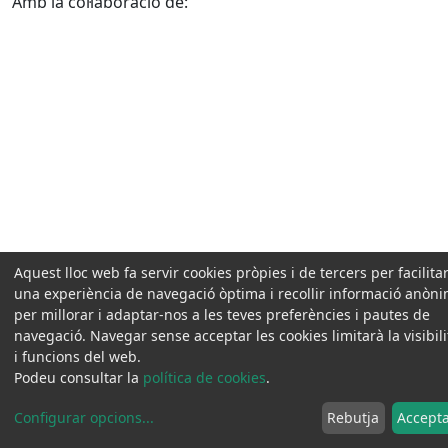
Amb la col·laboració de:
Aquest lloc web fa servir cookies pròpies i de tercers per facilitar
una experiència de navegació òptima i recollir informació anòn
per millorar i adaptar-nos a les teves preferències i pautes de
navegació. Navegar sense acceptar les cookies limitarà la visibili
i funcions del web.
Podeu consultar la
política de cookies
.
Configurar opcions
...
Rebutja
Accept