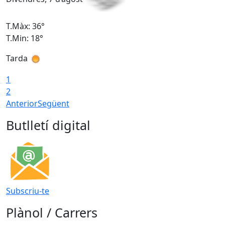
T.Màx: 36°
T
T.Min: 18°
T
Tarda
T
1
2
Anterior
Següent
Butlletí digital
Subscriu-te
Plànol / Carrers