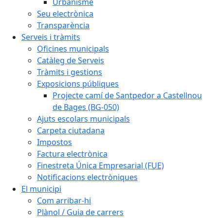
Urbanisme
Seu electrònica
Transparència
Serveis i tràmits
Oficines municipals
Catàleg de Serveis
Tràmits i gestions
Exposicions públiques
Projecte camí de Santpedor a Castellnou
de Bages (BG-050)
Ajuts escolars municipals
Carpeta ciutadana
Impostos
Factura electrònica
Finestreta Única Empresarial (FUE)
Notificacions electròniques
El municipi
Com arribar-hi
Plànol / Guia de carrers