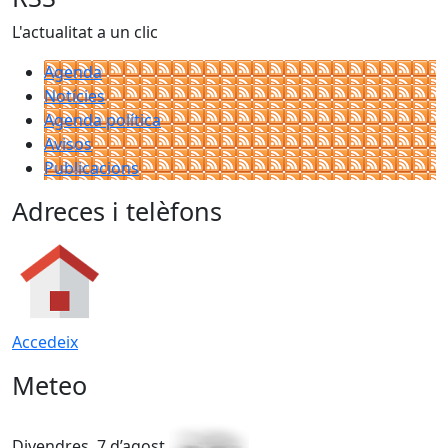
L'actualitat a un clic
Agenda
Notícies
Agenda política
Avisos
Publicacions
Adreces i telèfons
Accedeix
Meteo
Divendres, 7 d’agost
D