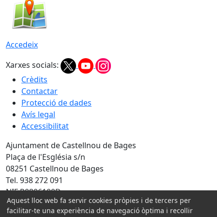
Accedeix
Xarxes socials:
Crèdits
Contactar
Protecció de dades
Avís legal
Accessibilitat
Ajuntament de Castellnou de Bages
Plaça de l'Església s/n
08251 Castellnou de Bages
Tel. 938 272 091
NIF P0806100D
Aquest lloc web fa servir cookies pròpies i de tercers per
Amb la col·laboració de:
facilitar-te una experiència de navegació òptima i recollir