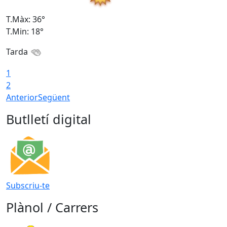
T.Màx: 36°
T
T.Min: 18°
T
Tarda
1
2
Anterior
Següent
Butlletí digital
Subscriu-te
Plànol / Carrers