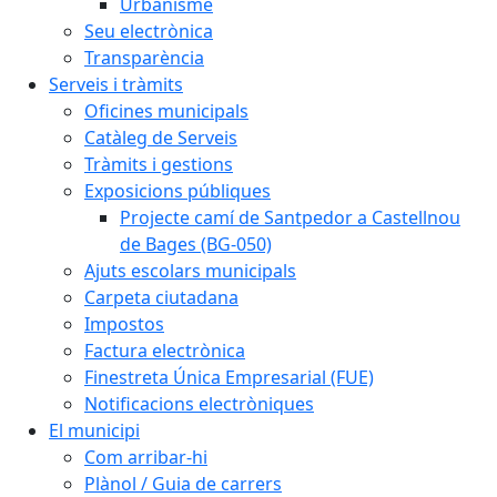
Urbanisme
Seu electrònica
Transparència
Serveis i tràmits
Oficines municipals
Catàleg de Serveis
Tràmits i gestions
Exposicions públiques
Projecte camí de Santpedor a Castellnou
de Bages (BG-050)
Ajuts escolars municipals
Carpeta ciutadana
Impostos
Factura electrònica
Finestreta Única Empresarial (FUE)
Notificacions electròniques
El municipi
Com arribar-hi
Plànol / Guia de carrers