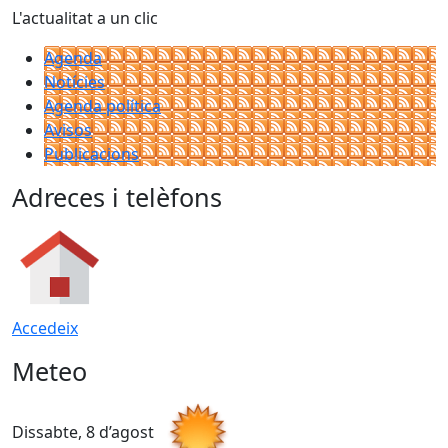
L'actualitat a un clic
Agenda
Notícies
Agenda política
Avisos
Publicacions
Adreces i telèfons
Accedeix
Meteo
Dissabte, 8 d’agost
D