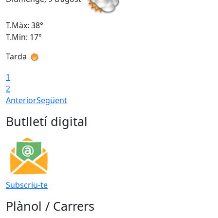
T.Màx: 38°
T
T.Min: 17°
T
Tarda
T
1
2
Anterior
Següent
Butlletí digital
Subscriu-te
Plànol / Carrers