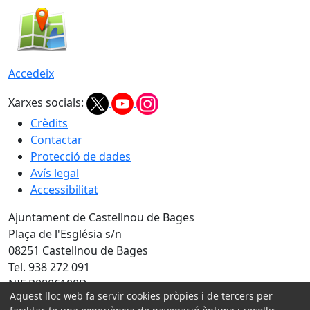
Accedeix
Xarxes socials:
Crèdits
Contactar
Protecció de dades
Avís legal
Accessibilitat
Ajuntament de Castellnou de Bages
Plaça de l'Església s/n
08251 Castellnou de Bages
Tel. 938 272 091
NIF P0806100D
Aquest lloc web fa servir cookies pròpies i de tercers per