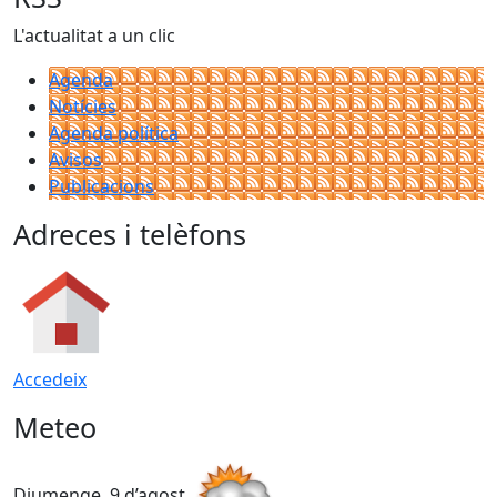
L'actualitat a un clic
Agenda
Notícies
Agenda política
Avisos
Publicacions
Adreces i telèfons
Accedeix
Meteo
Diumenge, 9 d’agost
D