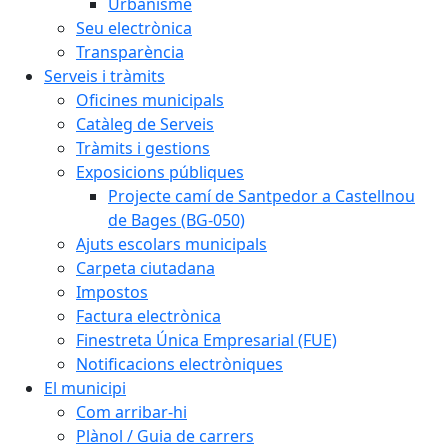
Urbanisme
Seu electrònica
Transparència
Serveis i tràmits
Oficines municipals
Catàleg de Serveis
Tràmits i gestions
Exposicions públiques
Projecte camí de Santpedor a Castellnou
de Bages (BG-050)
Ajuts escolars municipals
Carpeta ciutadana
Impostos
Factura electrònica
Finestreta Única Empresarial (FUE)
Notificacions electròniques
El municipi
Com arribar-hi
Plànol / Guia de carrers