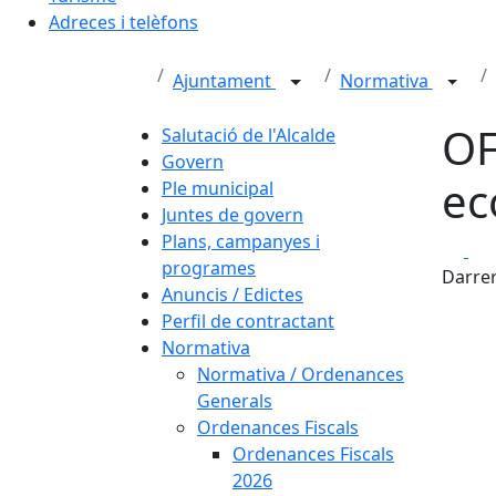
Adreces i telèfons
Ajuntament
Normativa
OF
Salutació de l'Alcalde
Govern
ec
Ple municipal
Juntes de govern
Plans, campanyes i
Fa
programes
Darrer
Anuncis / Edictes
Perfil de contractant
Normativa
Normativa / Ordenances
Generals
Ordenances Fiscals
Ordenances Fiscals
2026