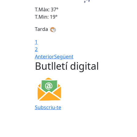
T.Màx: 37°
T.Min: 19°
Tarda
1
2
Anterior
Següent
Butlletí digital
Subscriu-te