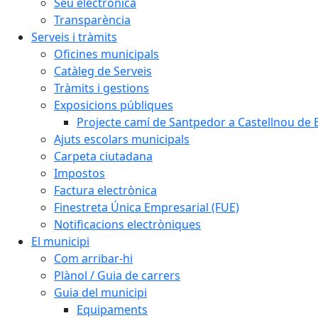
Seu electrònica
Transparència
Serveis i tràmits
Oficines municipals
Catàleg de Serveis
Tràmits i gestions
Exposicions públiques
Projecte camí de Santpedor a Castellnou de 
Ajuts escolars municipals
Carpeta ciutadana
Impostos
Factura electrònica
Finestreta Única Empresarial (FUE)
Notificacions electròniques
El municipi
Com arribar-hi
Plànol / Guia de carrers
Guia del municipi
Equipaments